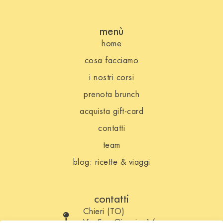
menù
home
cosa facciamo
i nostri corsi
prenota brunch
acquista gift-card
contatti
team
blog: ricette & viaggi
contatti
Chieri (TO)
Via San Giorgio 1/a