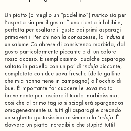
Un piatto (o meglio un “padellino”) rustico sia per
l’aspetto sia per il gusto. È una ricetta infallibile,
perfetta per esaltare il gusto dei primi asparagi
primaverili. Per chi non la conoscesse, la ‘
nduja
è
un salume Calabrese di consistenza morbida, dal
gusto particolarmente piccante e di un colore
rosso acceso. È semplicissimo: qualche asparago
saltato in padella con un po’ di ‘
nduja
piccante,
completato con due uova fresche (delle galline
che mia nonna tiene in campagna) all’occhio di
bue. È importante far cuocere le uova molto
brevemente per lasciare il tuorlo morbidissimo,
così che al primo taglio si scioglierà spargendosi
omogeneamente su tutti gli asparagi e creando
un sughetto gustosissimo assieme alla ‘
nduja.
È
davvero un piatto incredibile che stupirà tutti!