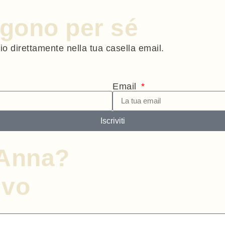
engono per sé
gio direttamente nella tua casella email.
Email
Iscriviti
nAnna?
ivo