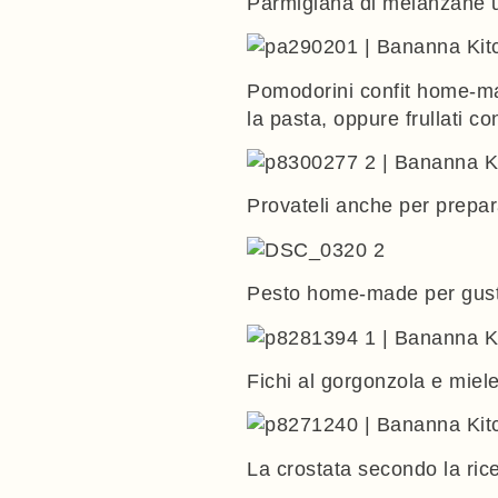
Parmigiana di melanzane
u
Pomodorini confit home-
la pasta, oppure frullati co
Provateli anche per prepa
Pesto home-made
per gust
Fichi al gorgonzola e mie
La crostata secondo la ric