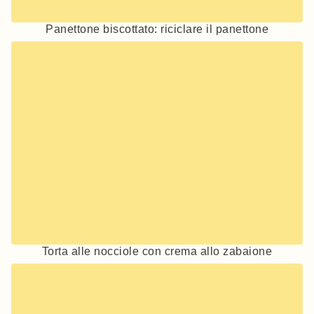
Panettone biscottato: riciclare il panettone
Torta alle nocciole con crema allo zabaione