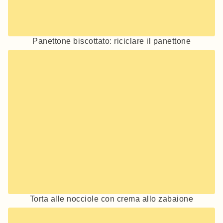
Panettone biscottato: riciclare il panettone
Torta alle nocciole con crema allo zabaione