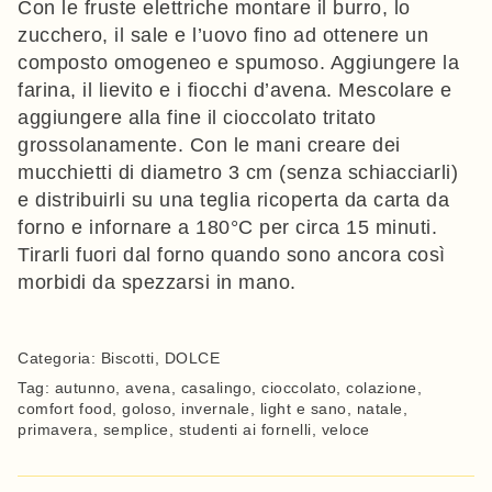
Con le fruste elettriche montare il burro, lo
zucchero, il sale e l’uovo fino ad ottenere un
composto omogeneo e spumoso. Aggiungere la
farina, il lievito e i fiocchi d’avena. Mescolare e
aggiungere alla fine il cioccolato tritato
grossolanamente. Con le mani creare dei
mucchietti di diametro 3 cm (senza schiacciarli)
e distribuirli su una teglia ricoperta da carta da
forno e infornare a 180°C per circa 15 minuti.
Tirarli fuori dal forno quando sono ancora così
morbidi da spezzarsi in mano.
Categoria:
Biscotti
,
DOLCE
Tag:
autunno
,
avena
,
casalingo
,
cioccolato
,
colazione
,
comfort food
,
goloso
,
invernale
,
light e sano
,
natale
,
primavera
,
semplice
,
studenti ai fornelli
,
veloce