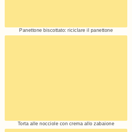
Panettone biscottato: riciclare il panettone
Torta alle nocciole con crema allo zabaione