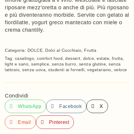
riposare mezz’oretta o anche di più. Più riposano
e più diventeranno morbide. Servite con gelato al
fiordilatte, yogurt greco mantecato con miele o
crema chantilly.
Categoria:
DOLCE
,
Dolci al Cucchiaio
,
Frutta
Tag:
casalingo
,
comfort food
,
dessert
,
dolce
,
estate
,
frutta
,
light e sano
,
semplice
,
senza burro
,
senza glutine
,
senza
lattosio
,
senza uova
,
studenti ai fornelli
,
vegetariano
,
veloce
Condividi
WhatsApp
Facebook
X
Email
Pinterest