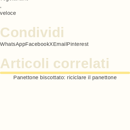
,
veloce
Condividi
WhatsApp
Facebook
X
Email
Pinterest
Articoli correlati
Panettone biscottato: riciclare il panettone