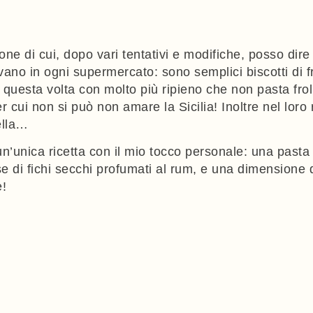
zione di cui, dopo vari tentativi e modifiche, posso di
vano in ogni supermercato: sono semplici biscotti di fro
a questa volta con molto più ripieno che non pasta frol
 cui non si può non amare la Sicilia! Inoltre nel loro ri
nella…
n un’unica ricetta con il mio tocco personale: una past
e di fichi secchi profumati al rum, e una dimensione de
e!