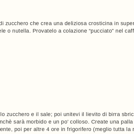
 di zucchero che crea una deliziosa crosticina in supe
le o nutella. Provatelo a colazione “pucciato” nel caf
o zucchero e il sale; poi unitevi il lievito di birra sbri
nchè sarà morbido e un po’ colloso. Create una palla e t
nte, poi per altre 4 ore in frigorifero (meglio tutta la 