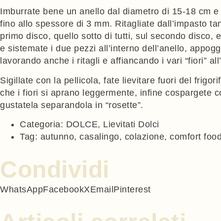
Imburrate bene un anello dal diametro di 15-18 cm e p
fino allo spessore di 3 mm. Ritagliate dall’impasto tan
primo disco, quello sotto di tutti, sul secondo disco, 
e sistemate i due pezzi all’interno dell’anello, appogg
lavorando anche i ritagli e affiancando i vari “fiori” all
Sigillate con la pellicola, fate lievitare fuori del frig
che i fiori si aprano leggermente, infine cospargete c
gustatela separandola in “rosette”.
Categoria:
DOLCE
,
Lievitati Dolci
Tag:
autunno
,
casalingo
,
colazione
,
comfort foo
Condividi
WhatsApp
Facebook
X
Email
Pinterest