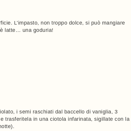
rficie. L’impasto, non troppo dolce, si può mangiare
fè latte… una goduria!
ciolato, i semi raschiati dal baccello di vaniglia, 3
rasferitela in una ciotola infarinata, sigillate con la
notte).