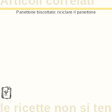
Articoli correlati
Panettone biscottato: riciclare il panettone
le ricette non si t