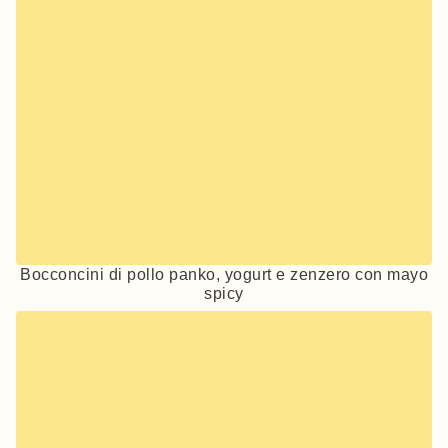
Bocconcini di pollo panko, yogurt e zenzero con mayo
spicy