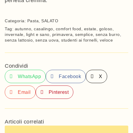
perfetta cremina.
Categoria:
Pasta
,
SALATO
Tag:
autunno
,
casalingo
,
comfort food
,
estate
,
goloso
,
invernale
,
light e sano
,
primavera
,
semplice
,
senza burro
,
senza lattosio
,
senza uova
,
studenti ai fornelli
,
veloce
Condividi
WhatsApp
Facebook
X
Email
Pinterest
Articoli correlati