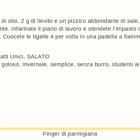
g di olio, 2 g di lievito e un pizzico abbondante di sa
te. Infarinate il piano di lavoro e stendete l’impasto
. Cuocete le tigelle 4 per volta in una padella a fiamm
atti Unici
,
SALATO
,
goloso
,
invernale
,
semplice
,
senza burro
,
studenti ai 
Finger di parmigiana