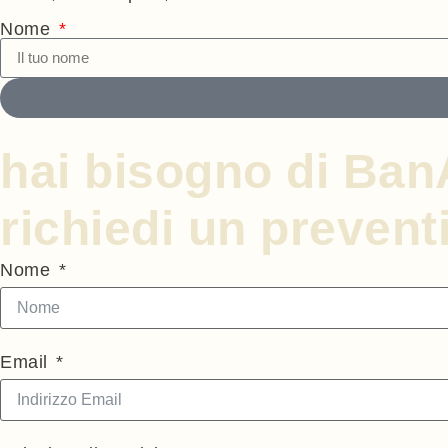
Nome
hai bisogno di Ba
richiedi un prevent
Nome
Email