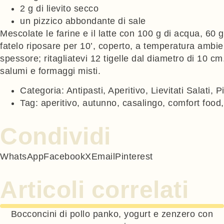
2 g di lievito secco
un pizzico abbondante di sale
Mescolate le farine e il latte con 100 g di acqua, 60 
fatelo riposare per 10’, coperto, a temperatura ambien
spessore; ritagliatevi 12 tigelle dal diametro di 10 cm
salumi e formaggi misti.
Categoria:
Antipasti
,
Aperitivo
,
Lievitati Salati
,
Pi
Tag:
aperitivo
,
autunno
,
casalingo
,
comfort food
Condividi
WhatsApp
Facebook
X
Email
Pinterest
Articoli correlati
Bocconcini di pollo panko, yogurt e zenzero con