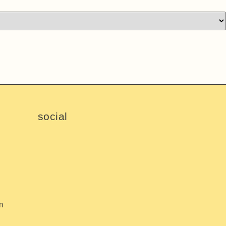
social
m