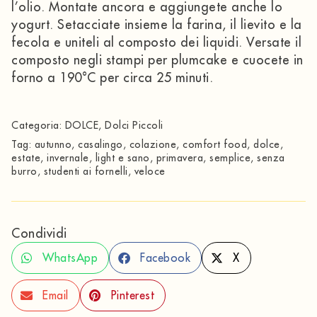
l’olio. Montate ancora e aggiungete anche lo
yogurt. Setacciate insieme la farina, il lievito e la
fecola e uniteli al composto dei liquidi. Versate il
composto negli stampi per plumcake e cuocete in
forno a 190°C per circa 25 minuti.
Categoria:
DOLCE
,
Dolci Piccoli
Tag:
autunno
,
casalingo
,
colazione
,
comfort food
,
dolce
,
estate
,
invernale
,
light e sano
,
primavera
,
semplice
,
senza
burro
,
studenti ai fornelli
,
veloce
Condividi
WhatsApp
Facebook
X
Email
Pinterest