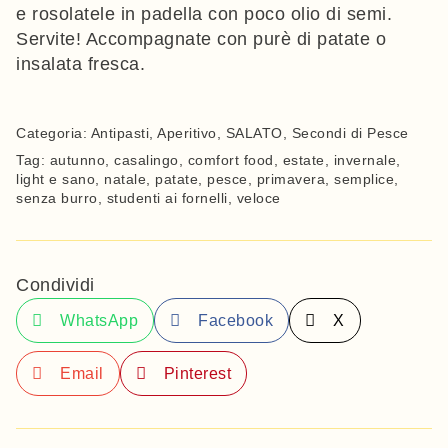
e rosolatele in padella con poco olio di semi.
Servite! Accompagnate con purè di patate o
insalata fresca.
Categoria:
Antipasti
,
Aperitivo
,
SALATO
,
Secondi di Pesce
Tag:
autunno
,
casalingo
,
comfort food
,
estate
,
invernale
,
light e sano
,
natale
,
patate
,
pesce
,
primavera
,
semplice
,
senza burro
,
studenti ai fornelli
,
veloce
Condividi
WhatsApp
Facebook
X
Email
Pinterest