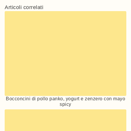
Articoli correlati
Bocconcini di pollo panko, yogurt e zenzero con mayo
spicy