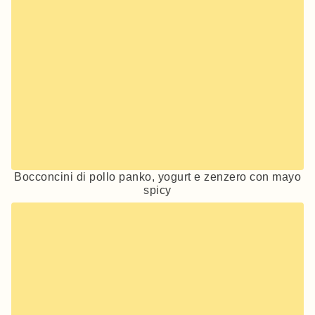
Bocconcini di pollo panko, yogurt e zenzero con mayo
spicy