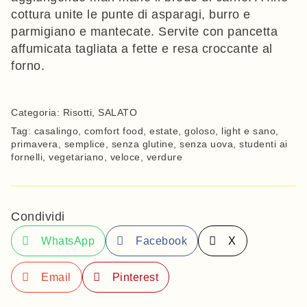
cottura unite le punte di asparagi, burro e
parmigiano e mantecate. Servite con pancetta
affumicata tagliata a fette e resa croccante al
forno.
Categoria:
Risotti
,
SALATO
Tag:
casalingo
,
comfort food
,
estate
,
goloso
,
light e sano
,
primavera
,
semplice
,
senza glutine
,
senza uova
,
studenti ai
fornelli
,
vegetariano
,
veloce
,
verdure
Condividi
WhatsApp
Facebook
X
Email
Pinterest