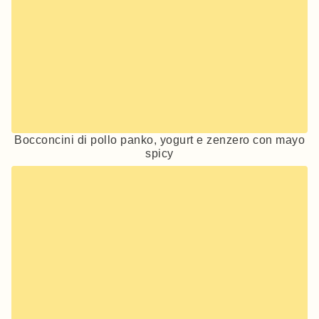
Bocconcini di pollo panko, yogurt e zenzero con mayo
spicy