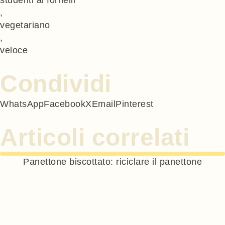
studenti ai fornelli
,
vegetariano
,
veloce
Condividi
WhatsApp
Facebook
X
Email
Pinterest
Articoli correlati
Panettone biscottato: riciclare il panettone