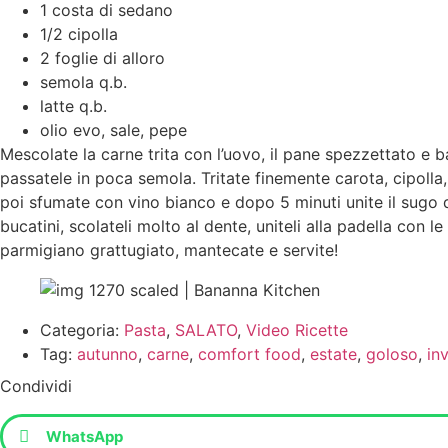
1 costa di sedano
1/2 cipolla
2 foglie di alloro
semola q.b.
latte q.b.
olio evo, sale, pepe
Mescolate la carne trita con l’uovo, il pane spezzettato e b
passatele in poca semola. Tritate finemente carota, cipolla,
poi sfumate con vino bianco e dopo 5 minuti unite il sugo d
bucatini, scolateli molto al dente, uniteli alla padella con
parmigiano grattugiato, mantecate e servite!
Categoria:
Pasta
,
SALATO
,
Video Ricette
Tag:
autunno
,
carne
,
comfort food
,
estate
,
goloso
,
in
Condividi
WhatsApp