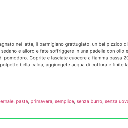
agnato nel latte, il parmigiano grattugiato, un bel pizzico d
 sedano e alloro e fate soffriggere in una padella con olio 
i pomodoro. Coprite e lasciate cuocere a fiamma bassa 20/30
 le polpette bella calda, aggiungete acqua di cottura e finit
vernale
,
pasta
,
primavera
,
semplice
,
senza burro
,
senza uov